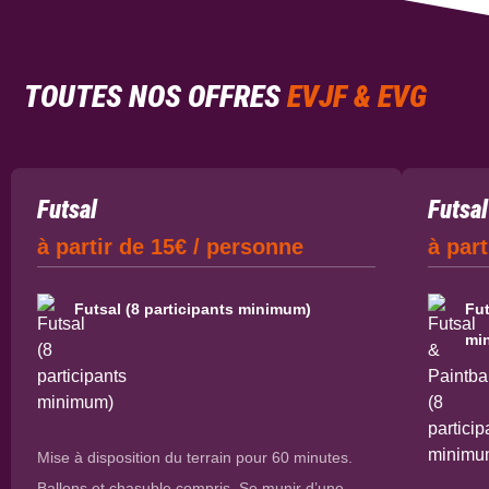
TOUTES NOS OFFRES
EVJF & EVG
Futsal
Futsal
à partir de 15€ / personne
à par
Futsal (8 participants minimum)
Fut
mi
Mise à disposition du terrain pour 60 minutes.
Ballons et chasuble compris. Se munir d’une