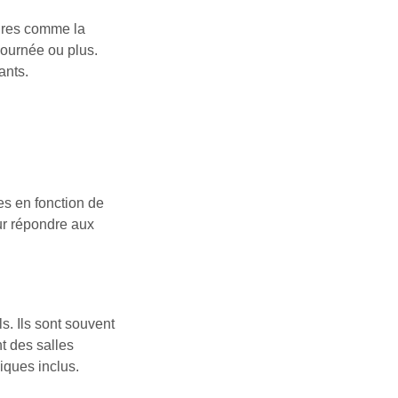
ires comme la
journée ou plus.
ants.
es en fonction de
ur répondre aux
s. Ils sont souvent
t des salles
iques inclus.