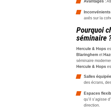
Avantages
: At
Inconvénients
axés sur la coh
Pourquoi ch
séminaire 
Hercule & Hops
es
Blaringhem
et
Haz
séminaire modernes 
Hercule & Hops
es
Salles équipé
des écrans, des
Espaces flexib
qu’il s’agisse 
direction.