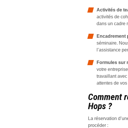
Activités de t
activités de co
dans un cadre m
Encadrement p
séminaire. Nous
l’assistance pe
Formules sur
votre entrepris
travaillant ave
attentes de vos 
Comment ré
Hops ?
La réservation d’un
procéder :