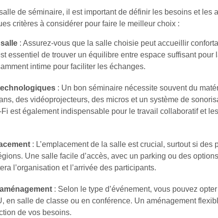
alle de séminaire, il est important de définir les besoins et les 
es critères à considérer pour faire le meilleur choix :
salle
: Assurez-vous que la salle choisie peut accueillir confort
 est essentiel de trouver un équilibre entre espace suffisant pour 
amment intime pour faciliter les échanges.
technologiques
: Un bon séminaire nécessite souvent du matér
s, des vidéoprojecteurs, des micros et un système de sonorisa
-Fi est également indispensable pour le travail collaboratif et le
lacement
: L’emplacement de la salle est crucial, surtout si des 
régions. Une salle facile d’accès, avec un parking ou des options
tera l’organisation et l’arrivée des participants.
t aménagement
: Selon le type d’événement, vous pouvez opter
U, en salle de classe ou en conférence. Un aménagement flexib
ction de vos besoins.