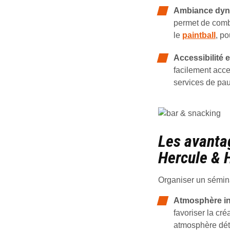
Ambiance dy
permet de combi
le
paintball
, po
Accessibilité e
facilement acce
services de pau
Les avanta
Hercule & 
Organiser un sémin
Atmosphère in
favoriser la cré
atmosphère dét