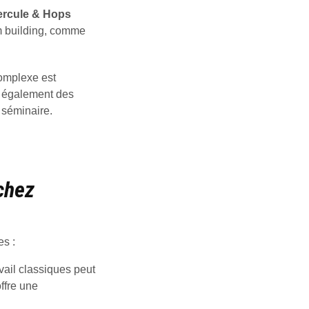
ercule & Hops
am building, comme
complexe est
s également des
e séminaire.
chez
s :
vail classiques peut
offre une